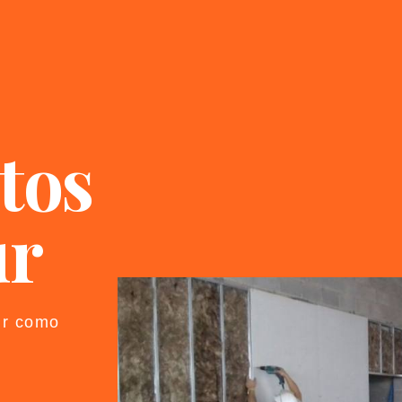
tos
ur
ur como